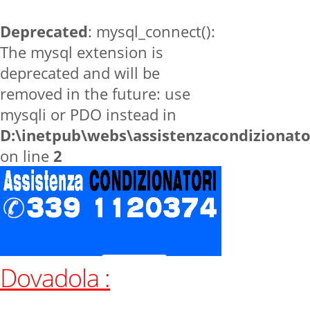
Deprecated
: mysql_connect():
The mysql extension is
deprecated and will be
removed in the future: use
mysqli or PDO instead in
D:\inetpub\webs\assistenzacondizionat
on line
2
Dovadola :
Home
zone
Dovadola
Contatti