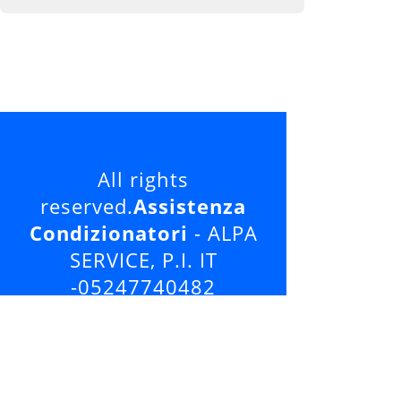
All rights
reserved.
Assistenza
Condizionatori
- ALPA
SERVICE, P.I. IT
-05247740482
Tutti i loghi ed i marchi
presenti in questo sito
appartengono ai legittimi
proprietari e sono