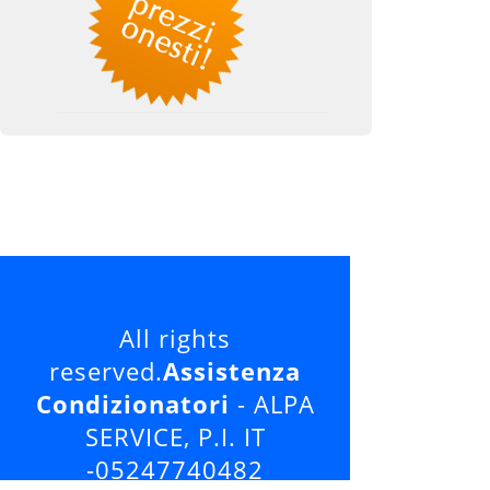
All rights
reserved.
Assistenza
Condizionatori
- ALPA
SERVICE, P.I. IT
-05247740482