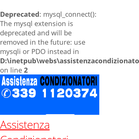
Deprecated
: mysql_connect():
The mysql extension is
deprecated and will be
removed in the future: use
mysqli or PDO instead in
D:\inetpub\webs\assistenzacondizionat
on line
2
Assistenza
Home
zone
Dovadola
Contatti