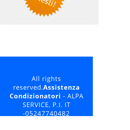
All rights
reserved.
Assistenza
Condizionatori
- ALPA
SERVICE, P.I. IT
-05247740482
Tutti i loghi ed i marchi