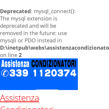
Deprecated
: mysql_connect():
The mysql extension is
deprecated and will be
removed in the future: use
mysqli or PDO instead in
D:\inetpub\webs\assistenzacondizionat
on line
2
Assistenza
Home
zone
Dovadola
Contatti