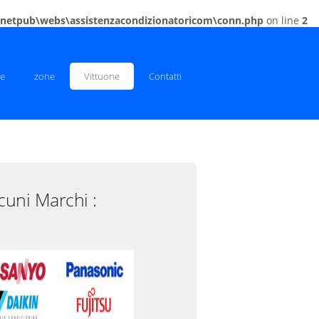
inetpub\webs\assistenzacondizionatoricom\conn.php
on line
2
e
zone
Vittuone
Contatti
cuni Marchi :