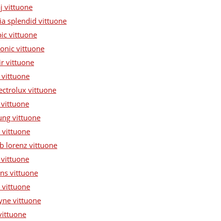
j vittuone
ia splendid vittuone
ic vittuone
onic vittuone
r vittuone
 vittuone
ectrolux vittuone
 vittuone
ung vittuone
 vittuone
b lorenz vittuone
 vittuone
ns vittuone
 vittuone
yne vittuone
vittuone