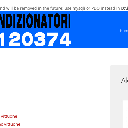
and will be removed in the future: use mysqli or PDO instead in
D:\
Hom
Al
 vittuone
c vittuone