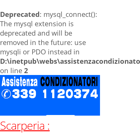
Deprecated
: mysql_connect():
The mysql extension is
deprecated and will be
removed in the future: use
mysqli or PDO instead in
D:\inetpub\webs\assistenzacondizionat
on line
2
Scarperia :
Home
zone
Scarperia
Contatti