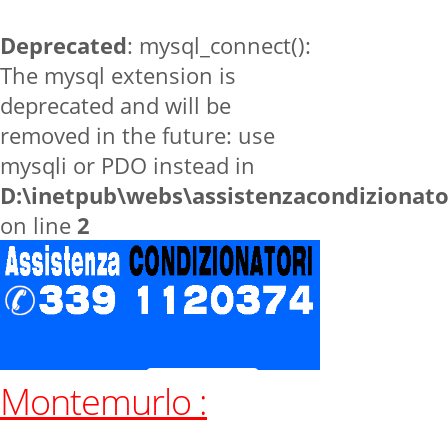
Deprecated
: mysql_connect():
The mysql extension is
deprecated and will be
removed in the future: use
mysqli or PDO instead in
D:\inetpub\webs\assistenzacondizionat
on line
2
Montemurlo :
Home
zone
Montemurlo
Contatti