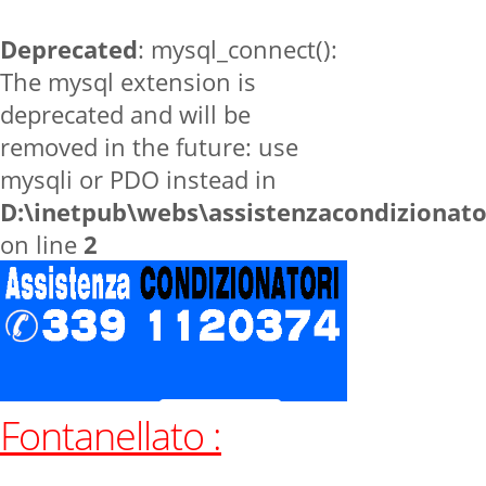
Deprecated
: mysql_connect():
The mysql extension is
deprecated and will be
removed in the future: use
mysqli or PDO instead in
D:\inetpub\webs\assistenzacondizionat
on line
2
Fontanellato :
Home
zone
Fontanellato
Contatti