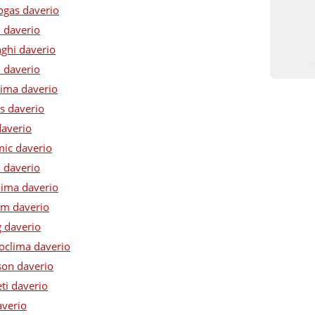
ogas daverio
n daverio
nghi daverio
n daverio
lima daverio
s daverio
daverio
mic daverio
 daverio
lima daverio
am daverio
g daverio
roclima daverio
son daverio
ti daverio
averio