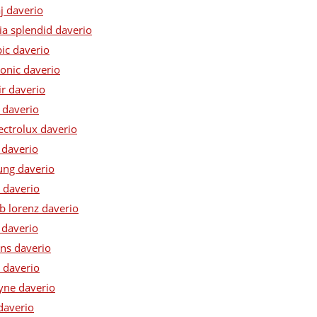
j daverio
ia splendid daverio
ic daverio
onic daverio
ir daverio
 daverio
ectrolux daverio
 daverio
ung daverio
 daverio
b lorenz daverio
 daverio
ens daverio
 daverio
yne daverio
daverio