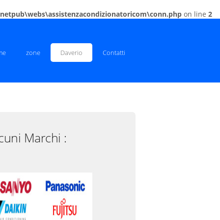
inetpub\webs\assistenzacondizionatoricom\conn.php
on line
2
me
zone
Daverio
Contatti
cuni Marchi :