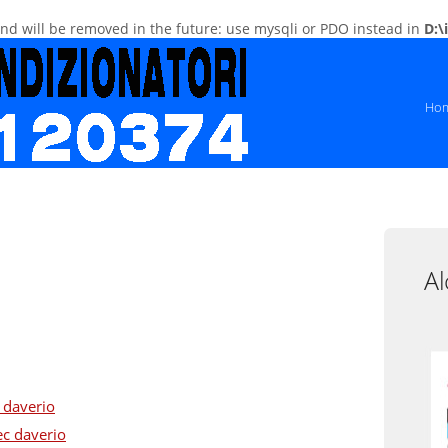
and will be removed in the future: use mysqli or PDO instead in
D:\
Ho
Al
 daverio
ec daverio