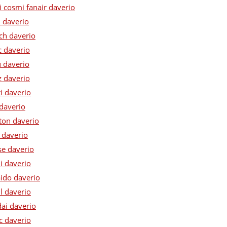
i cosmi fanair daverio
i daverio
ech daverio
c daverio
u daverio
z daverio
ti daverio
 daverio
ton daverio
 daverio
se daverio
i daverio
aido daverio
l daverio
ai daverio
c daverio