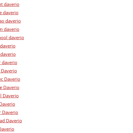
nt daverio
e daverio
ao daverio
im daverio
pool daverio
 daverio
 daverio
r daverio
 Daverio
ec Daverio
ue Daverio
ll Daverio
 Daverio
r Daverio
rad Daverio
Daverio