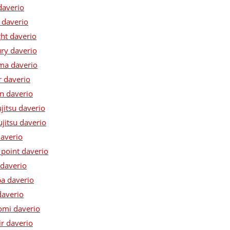
daverio
 daverio
ght daverio
ury daverio
ima daverio
r daverio
an daverio
ujitsu daverio
ujitsu daverio
daverio
 point daverio
 daverio
ba daverio
daverio
omi daverio
ir daverio