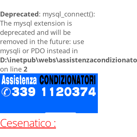
Deprecated
: mysql_connect():
The mysql extension is
deprecated and will be
removed in the future: use
mysqli or PDO instead in
D:\inetpub\webs\assistenzacondizionat
on line
2
Cesenatico :
Home
zone
Cesenatico
Contatti